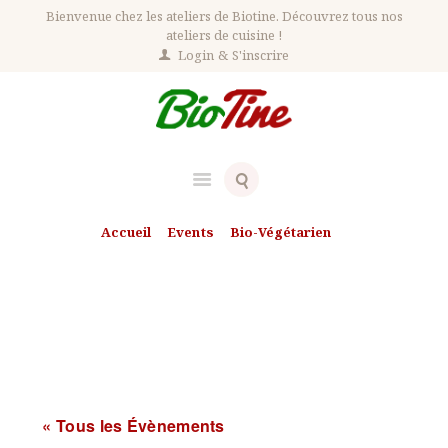
Bienvenue chez les ateliers de Biotine. Découvrez tous nos
ateliers de cuisine !
Login
S'inscrire
Accueil
Events
Bio-Végétarien
Courges et légumineuses: l'alliance...
Courges et légumineuses:
l'alliance végétale de l'automne
(sans gluten et sans produit
laitier)
« Tous les Évènements