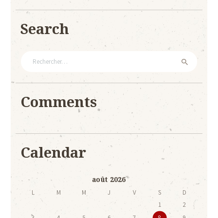
Search
Rechercher :
Comments
Calendar
août 2026
L
M
M
J
V
S
D
1
2
3
4
5
6
7
8
9