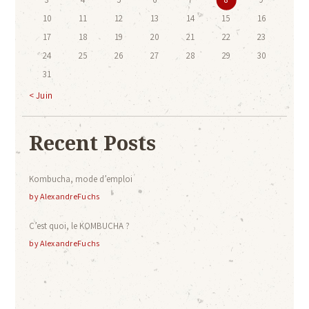
10
11
12
13
14
15
16
17
18
19
20
21
22
23
24
25
26
27
28
29
30
31
« Juin
Recent Posts
Kombucha, mode d’emploi
by
AlexandreFuchs
C’est quoi, le KOMBUCHA ?
by
AlexandreFuchs