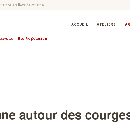
s nos ateliers de cuisine !
ACCUEIL
ATELIERS
A
Events
Bio-Végétarien
Buffet d'automne autour des courges 
'automne autour de
(COMPLET)
mne autour des courg