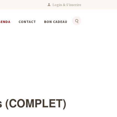
Login
S'inscrire
GENDA
CONTACT
BON CADEAU
(COMPLET)
s courges
es (COMPLET)