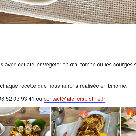
ns
a
vec
c
et
at
el
ier
v
é
g
é
tar
ien
d
‘
aut
om
ne où
les courges s
 chaque recette que nous aurons réalisée en binôme.
06 52 03 93 41 ou
contact@ateliersbiotine.fr