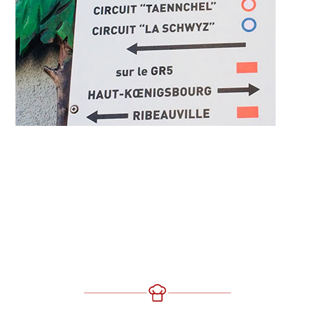
ATELIERS
AGENDA
CONTACT
BON CADEAU
A propos de Biotine