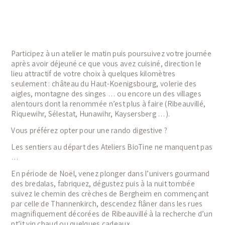
Participez à un atelier le matin puis poursuivez votre journée
après avoir déjeuné ce que vous avez cuisiné, direction le
lieu attractif de votre choix à quelques kilomètres
seulement : château du Haut-Koenigsbourg, volerie des
aigles, montagne des singes … ou encore un des villages
alentours dont la renommée n’est plus à faire (Ribeauvillé,
Riquewihr, Sélestat, Hunawihr, Kaysersberg …).
Vous préférez opter pour une rando digestive ?
Les sentiers au départ des Ateliers BioTine ne manquent pas
…
En période de Noël, venez plonger dans l’univers gourmand
des bredalas, fabriquez, dégustez puis à la nuit tombée
suivez le chemin des crèches de Bergheim en commençant
par celle de Thannenkirch, descendez flâner dans les rues
magnifiquement décorées de Ribeauvillé à la recherche d’un
pt’it vin chaud ou quelques cadeaux …