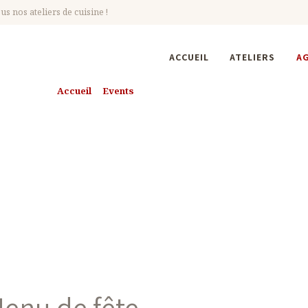
s nos ateliers de cuisine !
ACCUEIL
ATELIERS
A
Accueil
Events
Prochains Évènements
ochains Évèneme
enu de fête