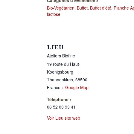
Catégories d’Évènement:
Bio-Végétarien
,
Buffet
,
Buffet d'été
,
Planche A
lactose
LIEU
Ateliers Biotine
19 route du Haut-
Koenigsbourg
Thannenkirch
,
68590
France
+ Google Map
Téléphone :
06 52 03 93 41
Voir Lieu site web