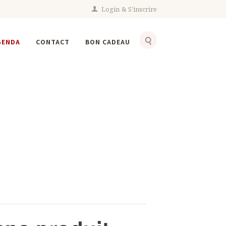
Login
S'inscrire
GENDA
CONTACT
BON CADEAU
ans...
uten et sans
let)