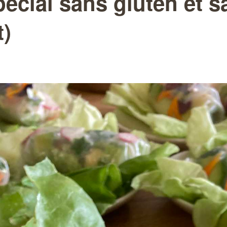
spécial sans gluten et 
t)