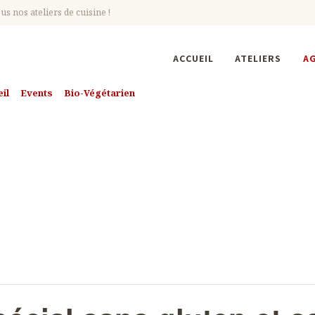
s nos ateliers de cuisine !
ACCUEIL
ATELIERS
A
il
Events
Bio-Végétarien
Buffet d'été, spécial sans gluten et s
é, spécial sans gl
duit laitier (comp