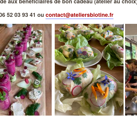
 aux bénéficiaires de bon cadeau (atelier au choix),
06 52 03 93 41 ou
contact@ateliersbiotine.fr