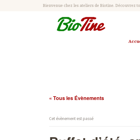
Bienvenue chez les ateliers de Biotine. Découvrez tou
ACCUEIL
ATELIERS
Accue
Buffet d'ét
AGENDA
CONTACT
pro
BON CADEAU
« Tous les Évènements
Cet évènement est passé