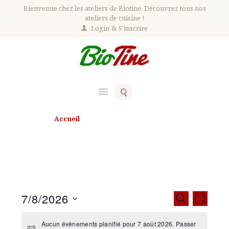
Bienvenue chez les ateliers de Biotine. Découvrez tous nos
ateliers de cuisine !
Login
S'inscrire
Accueil
Évènements le 7 août 2026
Évènements le 7 août 2026
R
N
7/8/2026
R
J
e
E
a
O
S
C
c
U
é
v
H
Aucun évènements planifié pour 7 août 2026. Passer
R