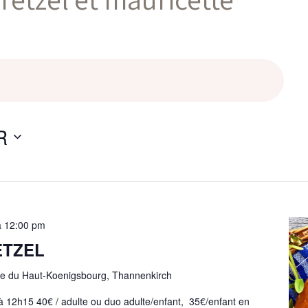
R
à
12:00 pm
ETZEL
te du Haut-Koenigsbourg, Thannenkirch
 12h15 40€ / adulte ou duo adulte/enfant, 35€/enfant en