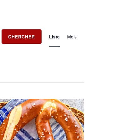
N
CHERCHER
Liste
Mois
a
v
i
g
a