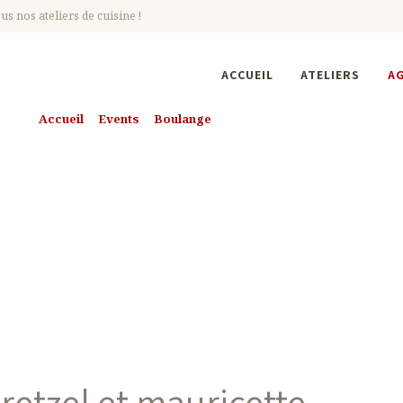
s nos ateliers de cuisine !
ACCUEIL
ATELIERS
A
Accueil
Events
Boulange
Prochains Évènements
ochains Évèneme
retzel et mauricette