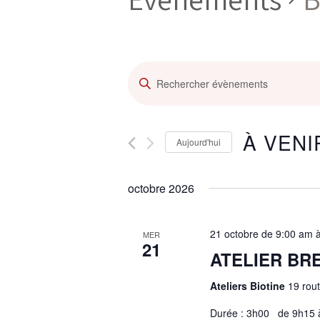
R
S
a
e
i
s
c
À VENI
i
Aujourd'hui
r
S
m
h
é
o
octobre 2026
l
t
e
e
-
c
c
21 octobre de 9:00 am
MER
t
l
r
21
i
ATELIER BR
é
o
.
c
n
Ateliers Biotine
19 rou
R
n
e
Durée : 3h00 de 9h15 à
e
c